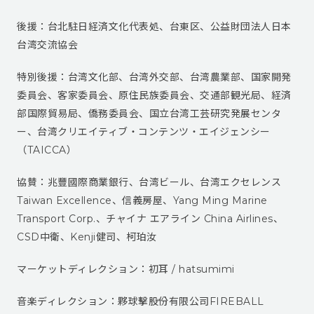
後援：台北駐日経済文化代表処、台東区、公益財団法人日本
台湾交流協会
特別後援：台湾文化部、台湾外交部、台湾農業部、国家開発
委員会、客家委員会、原住民族委員会、交通部観光局、経済
部国際貿易局、僑務委員会、国立台湾工芸研究発展センタ
ー、台湾クリエイティブ‧コンテンツ‧エイジェンシー
（TAICCA）
協賛：兆豐國際商業銀行、台湾ビール、台湾エクセレンス
Taiwan Excellence、信義房屋、Yang Ming Marine
Transport Corp.、チャイナ エアライン China Airlines、
CSD中衛、Kenji健司、柯珀汝
マーケットディレクション：初耳 / hatsumimi
音楽ディレクション：夥球擊股份有限公司FIREBALL