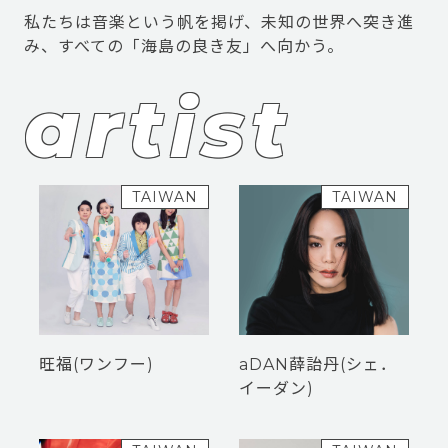
私たちは音楽という帆を掲げ、未知の世界へ突き進
artist
TAIWAN
TAIWAN
旺福(ワンフー)
aDAN薛詒丹(シェ．
イーダン)