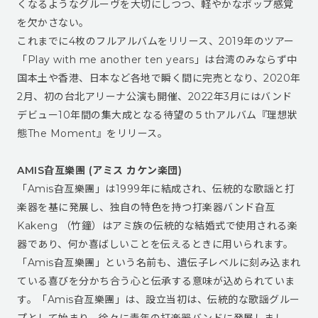
くなるようなグルーヴを大切にしつつ、軽やかなポップ感覚
を欠かさない。
これまでに4枚のフルアルバムをリリース、2019年のツアー
「Play with me another ten years」は台湾のみならず中
国本土や香港、日本など各地で瞬く間に完売となり、2020年
2月、初の台北アリーナ公演も開催、2022年3月にはバンド
デビュー10年間の集大成となる待望の５thアルバム『理想狀
態The Moment』をリリース。
AMIS旮亙樂團 (アミス カケン楽団)
「Amis旮亙樂團」は1999年に結成され、伝統的な歌謡と打
楽器を基に発展し、独自の特色を持つ打楽器バンド旮亙
Kakeng ‬（竹鐘）はアミ族の伝統的な結婚式で使用される楽
器であり、何か喜ばしいことを伝えるときに用いられます。
「Amis旮亙樂團」という名前も、遺伝子レベルに刻み込まれ
ている喜びを分かち合う心と伝承する意味が込められていま
す。「Amis旮亙樂團」は、設立当初は、伝統的な歌謡グルー
プとして始まり、徐々に青年の打楽器バンドに発展しまし