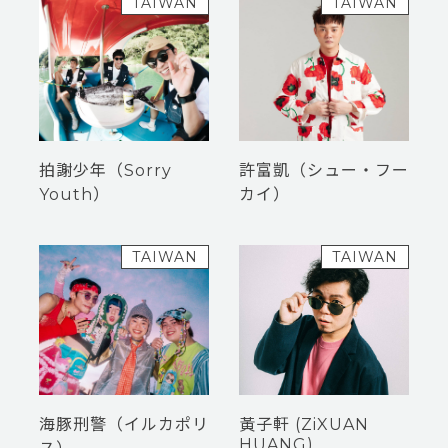
TAIWAN
TAIWAN
拍謝少年（Sorry
許富凱（シュー・フー
Youth）
カイ）
TAIWAN
TAIWAN
海豚刑警（イルカポリ
黃子軒 (ZiXUAN
HUANG)